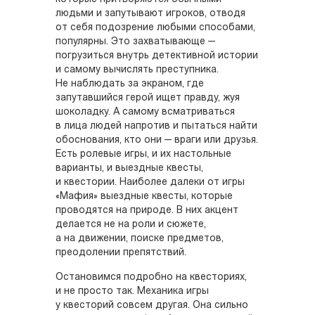
людьми и запутывают игроков, отводя
от себя подозрение любыми способами,
популярны. Это захватывающе —
погрузиться внутрь детективной истории
и самому вычислять преступника.
Не наблюдать за экраном, где
запутавшийся герой ищет правду, жуя
шоколадку. А самому всматриваться
в лица людей напротив и пытаться найти
обоснования, кто они — враги или друзья.
Есть ролевые игры, и их настольные
варианты, и выездные квесты,
и квестории. Наиболее далеки от игры
«Мафия» выездные квесты, которые
проводятся на природе. В них акцент
делается не на роли и сюжете,
а на движении, поиске предметов,
преодолении препятствий.
Остановимся подробно на квесториях,
и не просто так. Механика игры
у квесторий совсем другая. Она сильно