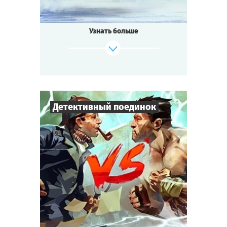
Узнать больше
Детективный поединок
Cыграть
Смотреть сценарий
14
-
200
Игроков
1-2
ч.
Время игры
Сборная игра
Тематика
Мини-квестория
Тип квеста
Возможна ли битва гениальных сыщиков?
Да! Победит в ней тот, кто дальше