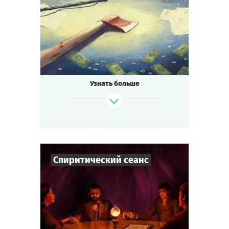
2-3
ч.
Время игры
Детектив
Тематика
Квестория
Тип квеста
Узнать больше
Спиритический сеанс
Cыграть
Смотреть сценарий
7
-
10
Игроков
1-2
ч.
Время игры