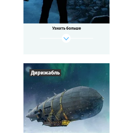
Узнать больше
Дирижабль
Cыграть
Смотреть сценарий
7
-
10
Игроков
1-2
ч.
Время игры
Стимпанк
Тематика
Мини-квестория
Тип квеста