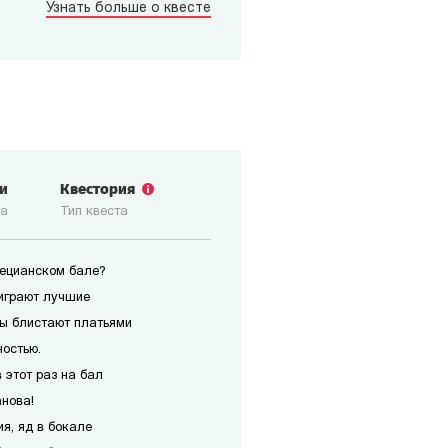
Узнать больше о квесте
ги
Квестория
ка
Тип квеста
нецианском бале?
играют лучшие
ы блистают платьями
ностью.
 этот раз на бал
анова!
я, яд в бокале