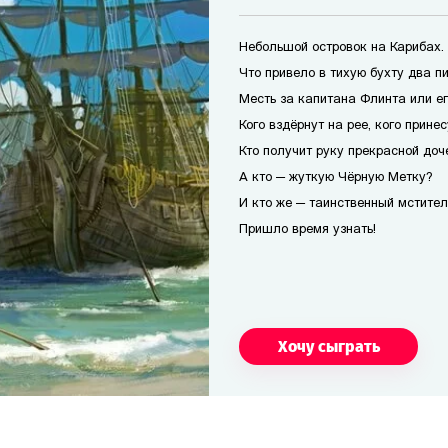
Небольшой островок на Карибах.
Что привело в тихую бухту два п
Месть за капитана Флинта или е
Кого вздёрнут на рее, кого прине
Кто получит руку прекрасной доч
А кто — жуткую Чёрную Метку?
И кто же — таинственный мстител
Пришло время узнать!
Хочу сыграть