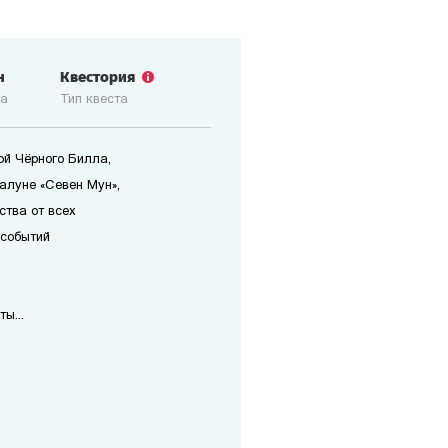
н
Квестория
ка
Тип квеста
ой Чёрного Билла,
алуне «Севен Мун»,
ства от всех
 событий
ы...