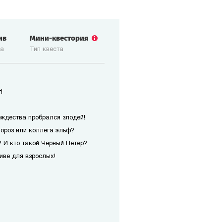
ив
Мини-квестория
ка
Тип квеста
!
ождества пробрался злодей!
Мороз или коллега эльф?
 И кто такой Чёрный Петер?
иве для взрослых!