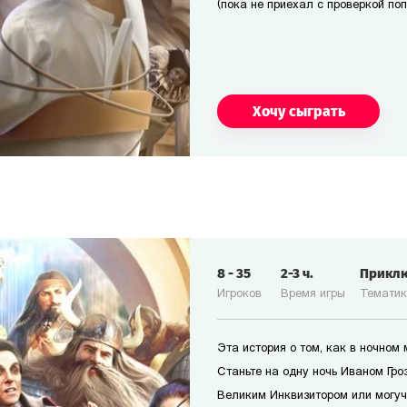
(пока не приехал с проверкой по
Хочу сыграть
8
-
35
2-3
ч.
Прикл
Игроков
Время игры
Темати
Эта история о том, как в ночном
Станьте на одну ночь Иваном Гро
Великим Инквизитором или могуч