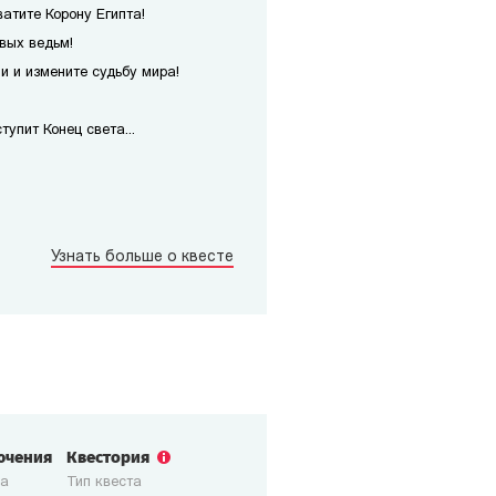
атите Корону Египта!
вых ведьм!
 и измените судьбу мира!
упит Конец света...
Узнать больше о квесте
ючения
Квестория
ка
Тип квеста