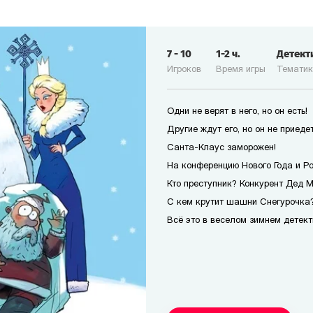
7
-
10
1-2
ч.
Детект
Игроков
Время игры
Темати
Одни не верят в него, но он есть!
Другие ждут его, но он не приедет
Санта-Клаус заморожен!
На конференцию Нового Года и Р
Кто преступник? Конкурент Дед 
С кем крутит шашни Снегурочка?
Всё это в веселом зимнем детект