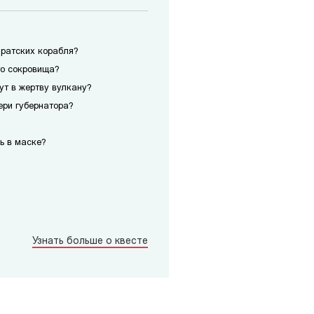
иратских корабля?
го сокровища?
сут в жертву вулкану?
ери губернатора?
ь в маске?
Узнать больше о квесте