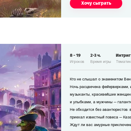
Хочу сыграть
8
-
19
2-3
ч.
Интри
Игроков
Время игры
Темати
Кто не слышал о знаменитом Ве
Ночь расцвечена фейерверками, 
музыканты, красивейшие женщин
и улыбками, а мужчины — галант
Не обходится без авантюристов: в
приехал известный повеса — Каз
Ждут ли вас амурные приключени