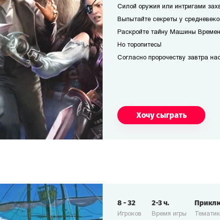
Силой оружия или интригами захв
Выпытайте секреты у средневеко
Раскройте тайну Машины Времени
Но торопитесь!
Согласно пророчеству завтра наст
Хочу сыграть
8
-
32
2-3
ч.
Прикл
Игроков
Время игры
Темати