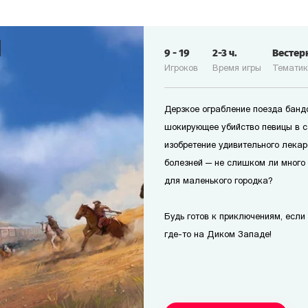
9
-
19
2-3
ч.
Вестер
Игроков
Время игры
Темати
Дерзкое ограбление поезда банд
шокирующее убийство певицы в с
изобретение удивительного лекар
болезней — не слишком ли много
для маленького городка?
Будь готов к приключениям, если т
где-то на Диком Западе!