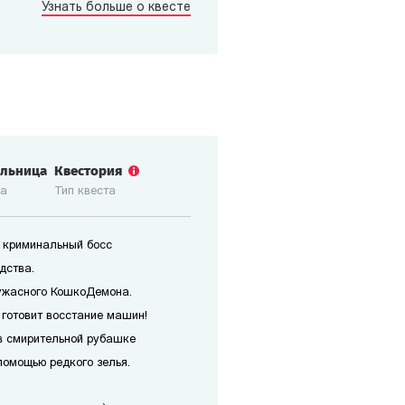
Узнать больше о квесте
ольница
Квестория
ка
Тип квеста
 криминальный босс
дства.
ужасного КошкоДемона.
 готовит восстание машин!
в смирительной рубашке
помощью редкого зелья.