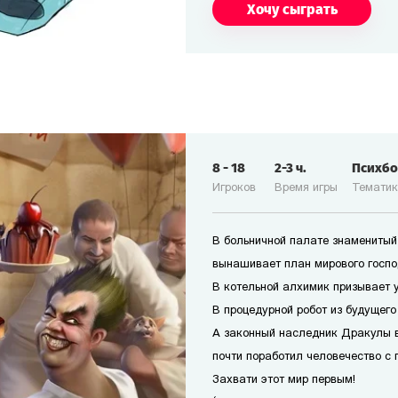
Хочу сыграть
8
-
18
2-3
ч.
Психб
Игроков
Время игры
Темати
В больничной палате знаменитый
вынашивает план мирового госпо
В котельной алхимик призывает 
В процедурной робот из будущего
А законный наследник Дракулы 
почти поработил человечество с 
Захвати этот мир первым!