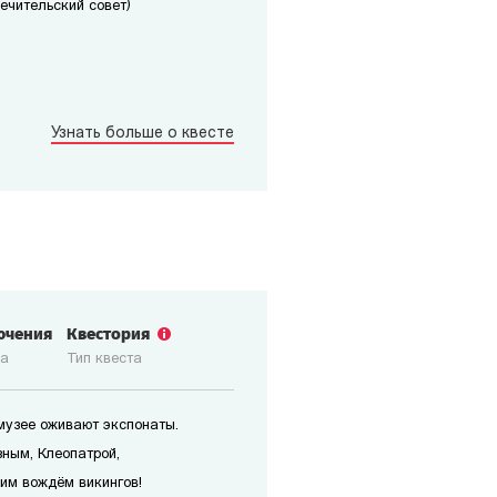
печительский совет)
Узнать больше о квесте
ючения
Квестория
ка
Тип квеста
 музее оживают экспонаты.
зным, Клеопатрой,
им вождём викингов!